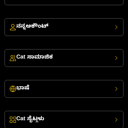
ನನ್ನಅಕೌಂಟ್
Cat ಸಾಮಾಜಿಕ
ಭಾಷೆ
Cat ಸೈಟ್ಗಳು