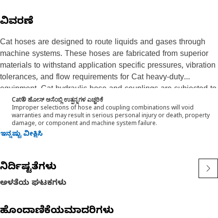
ವಿವರಣೆ
Cat hoses are designed to route liquids and gases through
machine systems. These hoses are fabricated from superior
materials to withstand application specific pressures, vibration
tolerances, and flow requirements for Cat heavy-duty
equipment. Cat hydraulic hose and couplings are subjected to
Cat® ಹೋಸ್ ಅಸೆಂಬ್ಲಿ ಉತ್ಪನ್ನಗಳ ಎಚ್ಚರಿಕೆ
the most rigorous testing processes in the industry. Every Cat
Improper selections of hose and coupling combinations will void
hose and coupling combination is tested as a system to
warranties and may result in serious personal injury or death, property
damage, or component and machine system failure.
ensure a perfect fit that yields maximum safety and
ಇನ್ನಷ್ಟು ವೀಕ್ಷಿಸಿ
dependability.
The construction of the hose is made from a special high
temperature synthetic rubber tube and single high tensile steel
ನಿರ್ದಿಷ್ಟತೆಗಳು
wire braid reinforcement. The outer cover is oil, weather, and
abrasion resistant synthetic rubber.
ಅಳತೆಯ ಘಟಕಗಳು
ಹೊಂದಾಣಿಕೆಯಮಾದರಿಗಳು