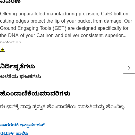
ವಿವರಣೆ
Offering unparalleled manufacturing precision, Cat® bolt-on
cutting edges protect the lip of your bucket from damage. Our
Ground Engaging Tools (GET) are designed specifically for
the DNA of your Cat iron and deliver consistent, superior
protection.
Cat bolt-on cutting edges have moderate impact resistance to
allow them to perform across a variety of applications boosting
ನಿರ್ದಿಷ್ಟತೆಗಳು
your machines versatility. They are designed to reduce the
ಅಳತೆಯ ಘಟಕಗಳು
time required to replace your cutting edges, increase bucket
capacity, and reduce downtime by maintaining a long wear.
ಹೊಂದಾಣಿಕೆಯಮಾದರಿಗಳು
Manufactured from steel with properties that maintain
ಈ ಭಾಗಕ್ಕೆ ನಾವು ಪ್ರಸ್ತುತ ಹೊಂದಾಣಿಕೆಯ ಮಾಹಿತಿಯನ್ನು ಹೊಂದಿಲ್ಲ.
hardness for long wear life, our durable cutting edges make it
possible for your machines to deliver the performance you
demand. Protect your investment by always choosing genuine
ವಾರರಂಟಿ ಇನ್ಫಾರ್ಮಶನ್
Cat Ground Engaging Tools.
ರಿಟರ್ನ್ ಪಾಲಿಸಿ