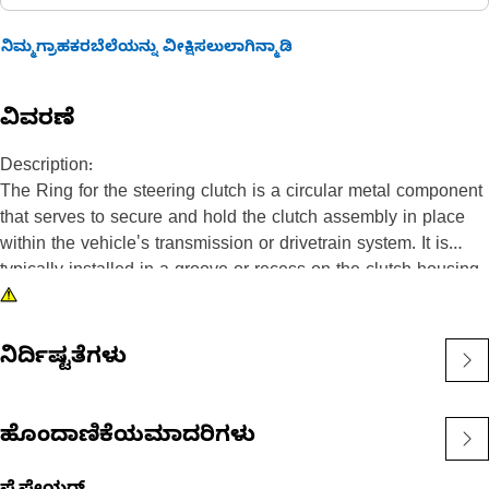
ನಿಮ್ಮಗ್ರಾಹಕರಬೆಲೆಯನ್ನು ವೀಕ್ಷಿಸಲುಲಾಗಿನ್ಮಾಡಿ
ವಿವರಣೆ
Description:
The Ring for the steering clutch is a circular metal component
that serves to secure and hold the clutch assembly in place
within the vehicle's transmission or drivetrain system. It is
typically installed in a groove or recess on the clutch housing
or hub. The ring exerts radial pressure against the clutch
components, preventing them from dislodging or coming apart
during operation.
ನಿರ್ದಿಷ್ಟತೆಗಳು
Attributes:
• Withstand the demands of the clutch assembly and provide
ಹೊಂದಾಣಿಕೆಯಮಾದರಿಗಳು
secure retention.
• Durable and resistant to corrosion.