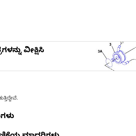
ನ್ನು ವೀಕ್ಷಿಸಿ
ತಿದ್ದೇವೆ.
ಣಗಳು