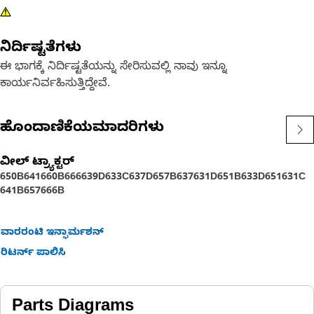
ನಿರ್ದಿಷ್ಟತೆಗಳು
ಈ ಭಾಗಕ್ಕೆ ನಿರ್ದಿಷ್ಟತೆಯನ್ನು ಸೇರಿಸುವಲ್ಲಿ ನಾವು ಇನ್ನೂ
ಕಾರ್ಯನಿರ್ವಹಿಸುತ್ತಿದ್ದೇವೆ.
ಹೊಂದಾಣಿಕೆಯಮಾದರಿಗಳು
ವೀಲ್ ಟ್ರ್ಯಾಕ್ಟರ್‌
650B
641
660B
666
639D
633C
637D
657B
637
631D
651B
633D
651
631C
641B
657
666B
ವಾರರಂಟಿ ಇನ್ಫಾರ್ಮಶನ್
ರಿಟರ್ನ್ ಪಾಲಿಸಿ
Parts Diagrams