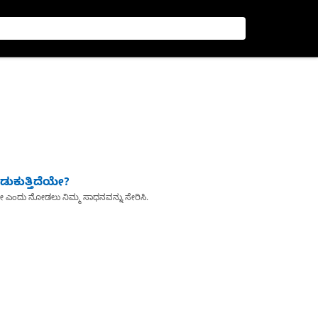
ುಕುತ್ತಿದೆಯೇ?
ೇ ಎಂದು ನೋಡಲು ನಿಮ್ಮ ಸಾಧನವನ್ನು ಸೇರಿಸಿ.