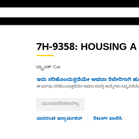
7H-9358
: HOUSING A
ಬ್ರ್ಯಾಂಡ್: Cat
ಇದು ಸರಿಹೊಂದುತ್ತದೆಯೇ ಅಥವಾ ರಿಪೇರಿಗಾಗಿ ಹುಡ
ಈ ಭಾಗವು ಸರಿಹೊಂದುತ್ತದೆಯೇ ಅಥವಾ ದುರಸ್ತಿ ಆಯ್ಕೆಗಳು ಲಭ್ಯವಿದೆಯ
ಮುಂದುವರಿಸಲಾಗಿಲ್ಲ
ವಾರರಂಟಿ ಇನ್ಫಾರ್ಮಶನ್
ರಿಟರ್ನ್ ಪಾಲಿಸಿ