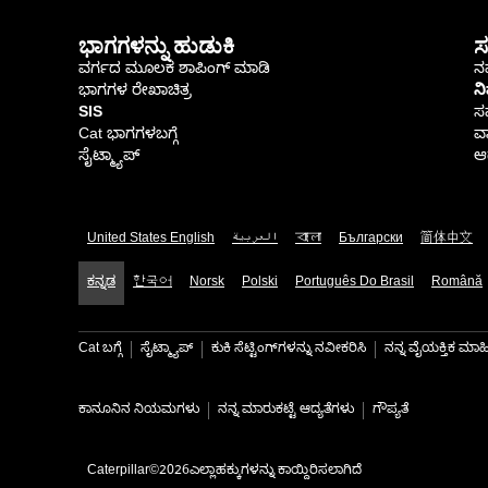
ಭಾಗಗಳನ್ನು ಹುಡುಕಿ
ಸ
ವರ್ಗದ ಮೂಲಕ ಶಾಪಿಂಗ್ ಮಾಡಿ
ನಮ
ಭಾಗಗಳ ರೇಖಾಚಿತ್ರ
ನ
SIS
ಸ
Cat ಭಾಗಗಳಬಗ್ಗೆ
ವಾ
ಸೈಟ್ಮ್ಯಾಪ್
ಆರ
United States English
العربية
বাংলা
Български
简体中文
ಕನ್ನಡ
한국어
Norsk
Polski
Português Do Brasil
Română
Cat ಬಗ್ಗೆ
ಸೈಟ್ಮ್ಯಾಪ್
ಕುಕಿ ಸೆಟ್ಟಿಂಗ್‌ಗಳನ್ನು ನವೀಕರಿಸಿ
ನನ್ನ ವೈಯಕ್ತಿಕ ಮ
ಕಾನೂನಿನ ನಿಯಮಗಳು
ನನ್ನ ಮಾರುಕಟ್ಟೆ ಆದ್ಯತೆಗಳು
ಗೌಪ್ಯತೆ
Caterpillar©2026ಎಲ್ಲಾಹಕ್ಕುಗಳನ್ನು ಕಾಯ್ದಿರಿಸಲಾಗಿದೆ