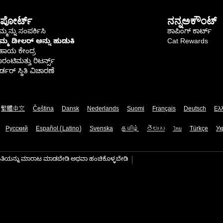
ಪೋರ್ಟ್
ನನ್ನಅಕೌಂಟ್
್ಮನ್ನು ಸಂಪರ್ಕಿಸಿ
ಶಾಪಿಂಗ್ ಕಾರ್ಟ್
ಿಮ್ಮ ಡೀಲರ್ ಅನ್ನು ಹುಡುಕಿ
Cat Rewards
ಹಾಯ ಕೇಂದ್ರ
ರಂಟಿಮತ್ತು ರಿಟರ್ನ್ಸ್
್ಡರ್ ಸ್ಥಿತಿ ವಿಚಾರಣೆ
繁體中文
Čeština
Dansk
Nederlands
Suomi
Français
Deutsch
Ελ
Русский
Español (Latino)
Svenska
தமிழ்
తెలుగు
ไทย
Türkçe
Ук
ಾಹಿತಿಯನ್ನು ಮಾರಾಟ ಮಾಡಬೇಡಿ ಅಥವಾ ಹಂಚಿಕೊಳ್ಳಬೇಡಿ