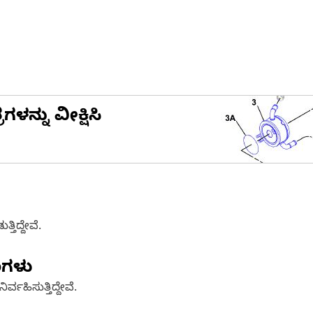
ನ್ನು ವೀಕ್ಷಿಸಿ
ತಿದ್ದೇವೆ.
ಣಗಳು
್ವಹಿಸುತ್ತಿದ್ದೇವೆ.