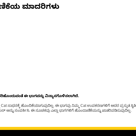
ಣಿಕೆಯ ಮಾದರಿಗಳು
ೊಂದುವಂತೆ ಈ ಭಾಗವನ್ನು ವಿನ್ಯಾಸಗೊಳಿಸಲಾಗಿದೆ.
t ಸಾಧನಕ್ಕೆ ಹೊಂದಿಕೆಯಾಗುವುದಿಲ್ಲ. ಈ ಭಾಗವು ನಿಮ್ಮ Cat ಉಪಕರಣಗಳಿಗೆ ಅದರ ಪ್ರಸ್ತುತ ಸ್ಥಿತಿಯಲ
್ ಅನ್ನು ಸಂಪರ್ಕಿಸಿ. ಈ ಸೂಚಕವು ಎಲ್ಲಾ ಭಾಗಗಳಿಗೆ ಹೊಂದಾಣಿಕೆಯನ್ನು ಖಾತರಿಪಡಿಸುವುದಿಲ್ಲ.