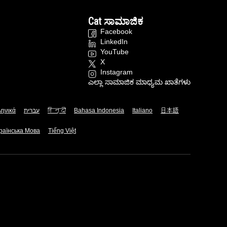
Cat ಸಾಮಾಜಿಕ
Facebook
LinkedIn
YouTube
X
Instagram
ಎಲ್ಲಾ ಸಾಮಾಜಿಕ ಮಾಧ್ಯಮ ಖಾತೆಗಳು
ληνικά
עברית
हिन्दी
Bahasa Indonesia
Italiano
日本語
раїнська Мова
Tiếng Việt