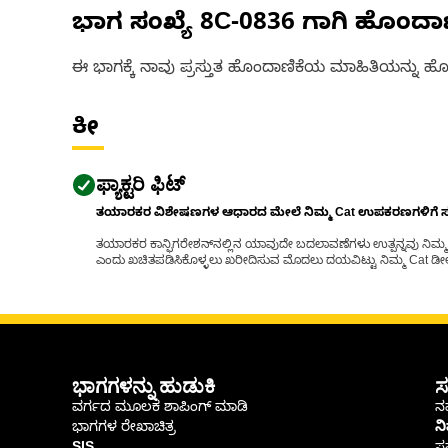
ಭಾಗ ಸಂಖ್ಯೆ
8C-0836
ಗಾಗಿ ಹೊಂದಾ
ಈ ಭಾಗಕ್ಕೆ ನಾವು ಪ್ರಸ್ತುತ ಹೊಂದಾಣಿಕೆಯ ಮಾಹಿತಿಯನ್ನು ಹೊಂ
ಕೀ
ಫ್ಯಾಕ್ಟರಿ ಫಿಟ್
ತಯಾರಕರ ವಿಶೇಷಣಗಳ ಆಧಾರದ ಮೇಲೆ ನಿಮ್ಮ Cat ಉಪಕರಣಗಳಿಗೆ ಸರಿಹ
ತಯಾರಕರ ಕಾನ್ಫಿಗರೇಶನ್‌ನಲ್ಲಿನ ಯಾವುದೇ ಬದಲಾವಣೆಗಳು ಉತ್ಪನ್ನವು ನಿಮ್ಮ Ca
ಎಂದು ಖಚಿತಪಡಿಸಿಕೊಳ್ಳಲು ಖರೀದಿಸುವ ಮೊದಲು ದಯವಿಟ್ಟು ನಿಮ್ಮ Cat ಡೀಲರ
ಭಾಗಗಳನ್ನು ಹುಡುಕಿ
ಸ
ವರ್ಗದ ಮೂಲಕ ಶಾಪಿಂಗ್ ಮಾಡಿ
ನಮ
ಭಾಗಗಳ ರೇಖಾಚಿತ್ರ
ನ