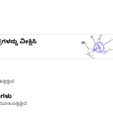
ನ್ನು ವೀಕ್ಷಿಸಿ
ತಿದ್ದೇವೆ.
ಣಗಳು
್ವಹಿಸುತ್ತಿದ್ದೇವೆ.