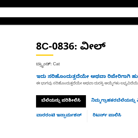
8C-0836
: ವೀಲ್
ಬ್ರ್ಯಾಂಡ್: Cat
ಇದು ಸರಿಹೊಂದುತ್ತದೆಯೇ ಅಥವಾ ರಿಪೇರಿಗಾಗಿ ಹುಡ
ಈ ಭಾಗವು ಸರಿಹೊಂದುತ್ತದೆಯೇ ಅಥವಾ ದುರಸ್ತಿ ಆಯ್ಕೆಗಳು ಲಭ್ಯವಿದೆಯ
ಬೆಲೆಯನ್ನು ಪರಿಶೀಲಿಸಿ
ನಿಮ್ಮಗ್ರಾಹಕರಬೆಲೆಯನ್ನು ವ
ವಾರರಂಟಿ ಇನ್ಫಾರ್ಮಶನ್
ರಿಟರ್ನ್ ಪಾಲಿಸಿ