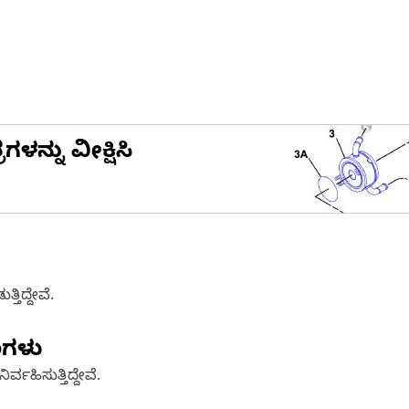
ನ್ನು ವೀಕ್ಷಿಸಿ
ತಿದ್ದೇವೆ.
ಣಗಳು
್ವಹಿಸುತ್ತಿದ್ದೇವೆ.