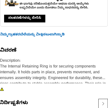
ಈ ಭಾಗವು ಸರಿಹೊಂದುತ್ತದೆಯೇ ಅಥವಾ ದುರಸ್ತಿ ಆಯ್ಕೆಗಳು
ಲಭ್ಯವಿದೆಯೇ ಎಂದು ನೋಡಲು ನಿಮ್ಮ ಸಾಧನವನ್ನು ಸೇರಿಸಿ.
ಸಲಕರಣೆಗಳನ್ನು ಸೇರಿಸಿ
ನಿಮ್ಮಗ್ರಾಹಕರಬೆಲೆಯನ್ನು ವೀಕ್ಷಿಸಲುಲಾಗಿನ್ಮಾಡಿ
ವಿವರಣೆ
Description:
The Internal Retaining Ring is for securing components
internally. It holds parts in place, prevents movement, and
ensures assembly integrity. Engineered for durability, these
rings contribute to stable assembly performance. Their role in
keeping components securely positioned is to prevent
dislodgment and maintain proper function.
ನಿರ್ದಿಷ್ಟತೆಗಳು
Attributes: