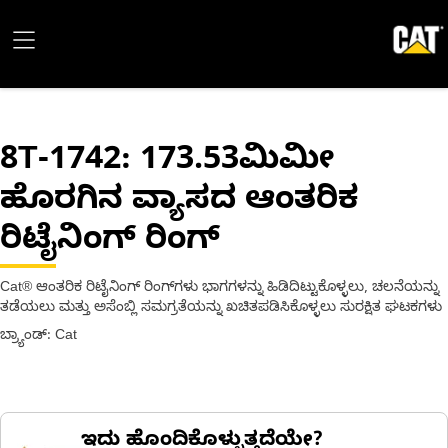
8T-1742
: 173.53ಮಿಮೀ
ಹೊರಗಿನ ವ್ಯಾಸದ ಆಂತರಿಕ
ರಿಟೈನಿಂಗ್ ರಿಂಗ್
Cat® ಆಂತರಿಕ ರಿಟೈನಿಂಗ್ ರಿಂಗ್‌ಗಳು ಭಾಗಗಳನ್ನು ಹಿಡಿದಿಟ್ಟುಕೊಳ್ಳಲು, ಚಲನೆಯನ್ನು
ತಡೆಯಲು ಮತ್ತು ಅಸೆಂಬ್ಲಿ ಸಮಗ್ರತೆಯನ್ನು ಖಚಿತಪಡಿಸಿಕೊಳ್ಳಲು ಸುರಕ್ಷಿತ ಘಟಕಗಳು
ಬ್ರ್ಯಾಂಡ್: Cat
ಇದು ಹೊಂದಿಕೊಳ್ಳುತ್ತದೆಯೇ?