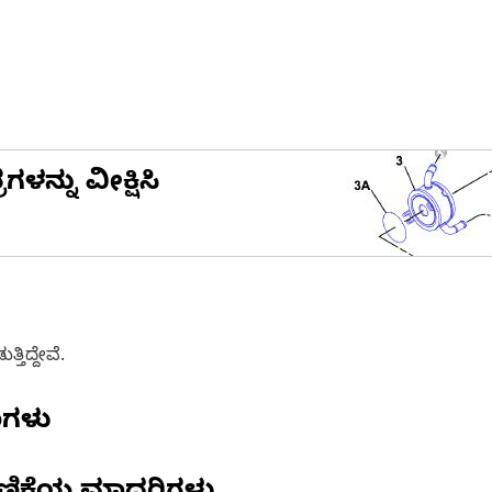
ನ್ನು ವೀಕ್ಷಿಸಿ
ತಿದ್ದೇವೆ.
ಣಗಳು