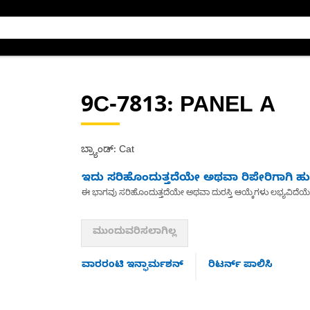
9C-7813
: PANEL A
ಬ್ರ್ಯಾಂಡ್: Cat
ಇದು ಸರಿಹೊಂದುತ್ತದೆಯೇ ಅಥವಾ ರಿಪೇರಿಗಾಗಿ ಹುಡ
ಈ ಭಾಗವು ಸರಿಹೊಂದುತ್ತದೆಯೇ ಅಥವಾ ದುರಸ್ತಿ ಆಯ್ಕೆಗಳು ಲಭ್ಯವಿದೆಯ
ಮುಂದುವರಿಸಲಾಗಿಲ್ಲ
ವಾರರಂಟಿ ಇನ್ಫಾರ್ಮಶನ್
ರಿಟರ್ನ್ ಪಾಲಿಸಿ