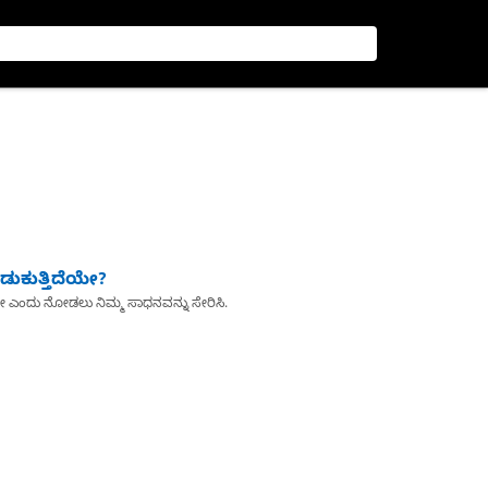
ುಕುತ್ತಿದೆಯೇ?
ೇ ಎಂದು ನೋಡಲು ನಿಮ್ಮ ಸಾಧನವನ್ನು ಸೇರಿಸಿ.