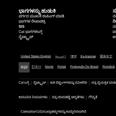
ಭಾಗಗಳನ್ನು ಹುಡುಕಿ
ಸ
ವರ್ಗದ ಮೂಲಕ ಶಾಪಿಂಗ್ ಮಾಡಿ
ನಮ
ಭಾಗಗಳ ರೇಖಾಚಿತ್ರ
ನ
SIS
ಸ
Cat ಭಾಗಗಳಬಗ್ಗೆ
ವಾ
ಸೈಟ್ಮ್ಯಾಪ್
ಆರ
United States English
العربية
বাংলা
Български
简体中文
ಕನ್ನಡ
한국어
Norsk
Polski
Português Do Brasil
Română
Cat ಬಗ್ಗೆ
ಸೈಟ್ಮ್ಯಾಪ್
ಕುಕಿ ಸೆಟ್ಟಿಂಗ್‌ಗಳನ್ನು ನವೀಕರಿಸಿ
ನನ್ನ ವೈಯಕ್ತಿಕ ಮ
ಕಾನೂನಿನ ನಿಯಮಗಳು
ನನ್ನ ಮಾರುಕಟ್ಟೆ ಆದ್ಯತೆಗಳು
ಗೌಪ್ಯತೆ
Caterpillar©2026ಎಲ್ಲಾಹಕ್ಕುಗಳನ್ನು ಕಾಯ್ದಿರಿಸಲಾಗಿದೆ