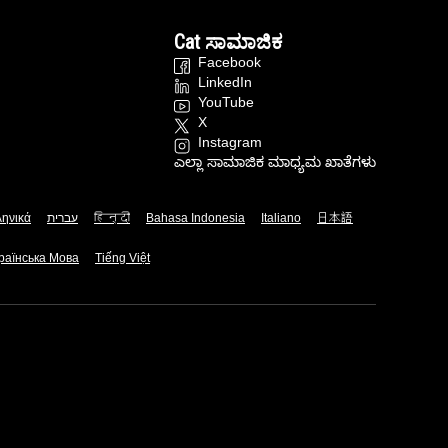
Cat ಸಾಮಾಜಿಕ
Facebook
LinkedIn
YouTube
X
Instagram
ಎಲ್ಲಾ ಸಾಮಾಜಿಕ ಮಾಧ್ಯಮ ಖಾತೆಗಳು
ληνικά
עברית
हिन्दी
Bahasa Indonesia
Italiano
日本語
раїнська Мова
Tiếng Việt