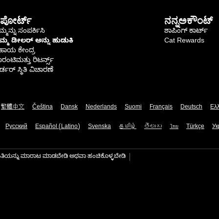
ಪೋರ್ಟ್
ನನ್ನಅಕೌಂಟ್
್ಮನ್ನು ಸಂಪರ್ಕಿಸಿ
ಶಾಪಿಂಗ್ ಕಾರ್ಟ್
ಿಮ್ಮ ಡೀಲರ್ ಅನ್ನು ಹುಡುಕಿ
Cat Rewards
ಹಾಯ ಕೇಂದ್ರ
ರಂಟಿಮತ್ತು ರಿಟರ್ನ್ಸ್
್ಡರ್ ಸ್ಥಿತಿ ವಿಚಾರಣೆ
繁體中文
Čeština
Dansk
Nederlands
Suomi
Français
Deutsch
Ελ
Русский
Español (Latino)
Svenska
தமிழ்
తెలుగు
ไทย
Türkçe
Ук
ಾಹಿತಿಯನ್ನು ಮಾರಾಟ ಮಾಡಬೇಡಿ ಅಥವಾ ಹಂಚಿಕೊಳ್ಳಬೇಡಿ