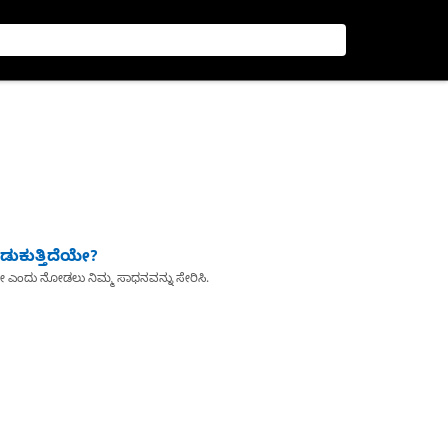
ುಕುತ್ತಿದೆಯೇ?
ೇ ಎಂದು ನೋಡಲು ನಿಮ್ಮ ಸಾಧನವನ್ನು ಸೇರಿಸಿ.