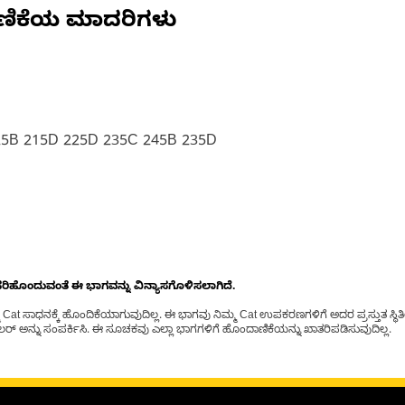
ಣಿಕೆಯ ಮಾದರಿಗಳು
25B 215D 225D 235C 245B 235D
ೊಂದುವಂತೆ ಈ ಭಾಗವನ್ನು ವಿನ್ಯಾಸಗೊಳಿಸಲಾಗಿದೆ.
t ಸಾಧನಕ್ಕೆ ಹೊಂದಿಕೆಯಾಗುವುದಿಲ್ಲ. ಈ ಭಾಗವು ನಿಮ್ಮ Cat ಉಪಕರಣಗಳಿಗೆ ಅದರ ಪ್ರಸ್ತುತ ಸ್ಥಿತಿಯಲ
್ ಅನ್ನು ಸಂಪರ್ಕಿಸಿ. ಈ ಸೂಚಕವು ಎಲ್ಲಾ ಭಾಗಗಳಿಗೆ ಹೊಂದಾಣಿಕೆಯನ್ನು ಖಾತರಿಪಡಿಸುವುದಿಲ್ಲ.