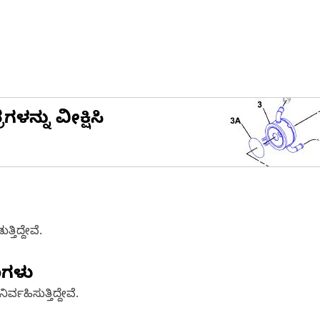
ನ್ನು ವೀಕ್ಷಿಸಿ
ತಿದ್ದೇವೆ.
ಣಗಳು
್ವಹಿಸುತ್ತಿದ್ದೇವೆ.