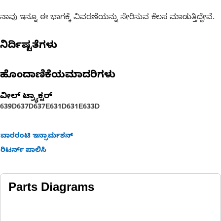
ನಾವು ಇನ್ನೂ ಈ ಭಾಗಕ್ಕೆ ವಿವರಣೆಯನ್ನು ಸೇರಿಸುವ ಕೆಲಸ ಮಾಡುತ್ತಿದ್ದೇವೆ.
ನಿರ್ದಿಷ್ಟತೆಗಳು
ಹೊಂದಾಣಿಕೆಯಮಾದರಿಗಳು
ವೀಲ್ ಟ್ರ್ಯಾಕ್ಟರ್‌
639D
637D
637E
631D
631E
633D
ವಾರರಂಟಿ ಇನ್ಫಾರ್ಮಶನ್
ರಿಟರ್ನ್ ಪಾಲಿಸಿ
Parts Diagrams