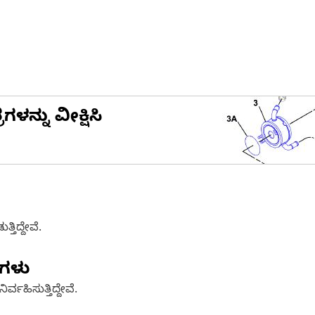
ನ್ನು ವೀಕ್ಷಿಸಿ
ತಿದ್ದೇವೆ.
ಣಗಳು
್ವಹಿಸುತ್ತಿದ್ದೇವೆ.