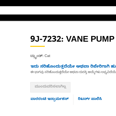
9J-7232
: VANE PUMP
ಬ್ರ್ಯಾಂಡ್: Cat
ಇದು ಸರಿಹೊಂದುತ್ತದೆಯೇ ಅಥವಾ ರಿಪೇರಿಗಾಗಿ ಹುಡ
ಈ ಭಾಗವು ಸರಿಹೊಂದುತ್ತದೆಯೇ ಅಥವಾ ದುರಸ್ತಿ ಆಯ್ಕೆಗಳು ಲಭ್ಯವಿದೆಯ
ಮುಂದುವರಿಸಲಾಗಿಲ್ಲ
ವಾರರಂಟಿ ಇನ್ಫಾರ್ಮಶನ್
ರಿಟರ್ನ್ ಪಾಲಿಸಿ