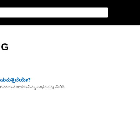
 G
ುಕುತ್ತಿದೆಯೇ?
ೇ ಎಂದು ನೋಡಲು ನಿಮ್ಮ ಸಾಧನವನ್ನು ಸೇರಿಸಿ.