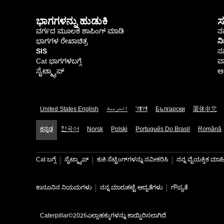
ಭಾಗಗಳನ್ನು ಹುಡುಕಿ
ಸ
ವರ್ಗದ ಮೂಲಕ ಶಾಪಿಂಗ್ ಮಾಡಿ
ನಮ
ಭಾಗಗಳ ರೇಖಾಚಿತ್ರ
ನ
SIS
ಸ
Cat ಭಾಗಗಳಬಗ್ಗೆ
ವಾ
ಸೈಟ್ಮ್ಯಾಪ್
ಆರ
United States English
العربية
বাংলা
Български
简体中文
ಕನ್ನಡ
한국어
Norsk
Polski
Português Do Brasil
Română
Cat ಬಗ್ಗೆ
ಸೈಟ್ಮ್ಯಾಪ್
ಕುಕಿ ಸೆಟ್ಟಿಂಗ್‌ಗಳನ್ನು ನವೀಕರಿಸಿ
ನನ್ನ ವೈಯಕ್ತಿಕ ಮ
ಕಾನೂನಿನ ನಿಯಮಗಳು
ನನ್ನ ಮಾರುಕಟ್ಟೆ ಆದ್ಯತೆಗಳು
ಗೌಪ್ಯತೆ
Caterpillar©2026ಎಲ್ಲಾಹಕ್ಕುಗಳನ್ನು ಕಾಯ್ದಿರಿಸಲಾಗಿದೆ