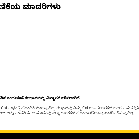
ಣಿಕೆಯ ಮಾದರಿಗಳು
ೊಂದುವಂತೆ ಈ ಭಾಗವನ್ನು ವಿನ್ಯಾಸಗೊಳಿಸಲಾಗಿದೆ.
t ಸಾಧನಕ್ಕೆ ಹೊಂದಿಕೆಯಾಗುವುದಿಲ್ಲ. ಈ ಭಾಗವು ನಿಮ್ಮ Cat ಉಪಕರಣಗಳಿಗೆ ಅದರ ಪ್ರಸ್ತುತ ಸ್ಥಿತಿಯಲ
್ ಅನ್ನು ಸಂಪರ್ಕಿಸಿ. ಈ ಸೂಚಕವು ಎಲ್ಲಾ ಭಾಗಗಳಿಗೆ ಹೊಂದಾಣಿಕೆಯನ್ನು ಖಾತರಿಪಡಿಸುವುದಿಲ್ಲ.