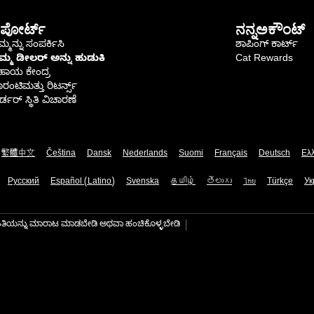
ಪೋರ್ಟ್
ನನ್ನಅಕೌಂಟ್
್ಮನ್ನು ಸಂಪರ್ಕಿಸಿ
ಶಾಪಿಂಗ್ ಕಾರ್ಟ್
ಿಮ್ಮ ಡೀಲರ್ ಅನ್ನು ಹುಡುಕಿ
Cat Rewards
ಹಾಯ ಕೇಂದ್ರ
ರಂಟಿಮತ್ತು ರಿಟರ್ನ್ಸ್
್ಡರ್ ಸ್ಥಿತಿ ವಿಚಾರಣೆ
繁體中文
Čeština
Dansk
Nederlands
Suomi
Français
Deutsch
Ελ
Русский
Español (Latino)
Svenska
தமிழ்
తెలుగు
ไทย
Türkçe
Ук
ಾಹಿತಿಯನ್ನು ಮಾರಾಟ ಮಾಡಬೇಡಿ ಅಥವಾ ಹಂಚಿಕೊಳ್ಳಬೇಡಿ