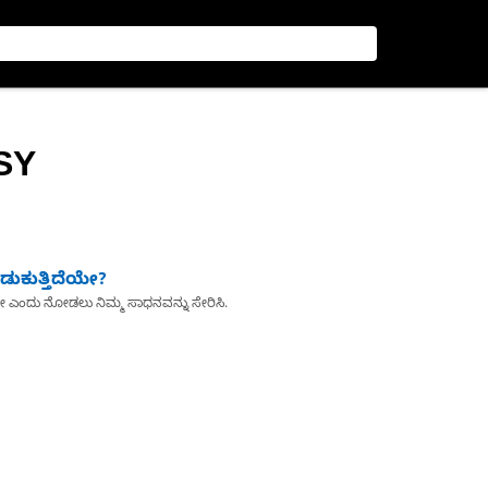
SY
ುಕುತ್ತಿದೆಯೇ?
ೇ ಎಂದು ನೋಡಲು ನಿಮ್ಮ ಸಾಧನವನ್ನು ಸೇರಿಸಿ.