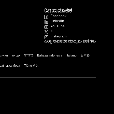
Cat ಸಾಮಾಜಿಕ
Facebook
LinkedIn
YouTube
X
Instagram
ಎಲ್ಲಾ ಸಾಮಾಜಿಕ ಮಾಧ್ಯಮ ಖಾತೆಗಳು
ληνικά
עברית
हिन्दी
Bahasa Indonesia
Italiano
日本語
раїнська Мова
Tiếng Việt