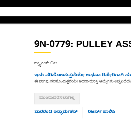
9N-0779
: PULLEY AS
ಬ್ರ್ಯಾಂಡ್: Cat
ಇದು ಸರಿಹೊಂದುತ್ತದೆಯೇ ಅಥವಾ ರಿಪೇರಿಗಾಗಿ ಹುಡ
ಈ ಭಾಗವು ಸರಿಹೊಂದುತ್ತದೆಯೇ ಅಥವಾ ದುರಸ್ತಿ ಆಯ್ಕೆಗಳು ಲಭ್ಯವಿದೆಯ
ಮುಂದುವರಿಸಲಾಗಿಲ್ಲ
ವಾರರಂಟಿ ಇನ್ಫಾರ್ಮಶನ್
ರಿಟರ್ನ್ ಪಾಲಿಸಿ