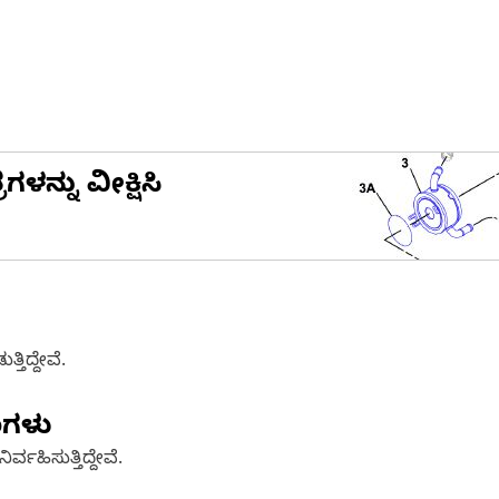
ನ್ನು ವೀಕ್ಷಿಸಿ
ತಿದ್ದೇವೆ.
ಣಗಳು
್ವಹಿಸುತ್ತಿದ್ದೇವೆ.