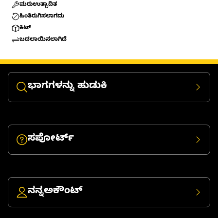
ಮರುಉತ್ಪಾದಿತ
ಹಿಂತಿರುಗಿಸಲಾಗದು
ಕಿಟ್
ಬದಲಾಯಿಸಲಾಗಿದೆ
ಭಾಗಗಳನ್ನು ಹುಡುಕಿ
ಸಪೋರ್ಟ್
ನನ್ನಅಕೌಂಟ್