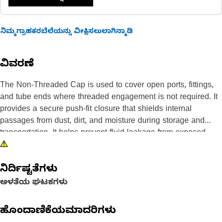
ನಿಮ್ಮಗ್ರಾಹಕರಬೆಲೆಯನ್ನು ವೀಕ್ಷಿಸಲುಲಾಗಿನ್ಮಾಡಿ
ವಿವರಣೆ
The Non-Threaded Cap is used to cover open ports, fittings,
and tube ends where threaded engagement is not required. It
provides a secure push-fit closure that shields internal
passages from dust, dirt, and moisture during storage and
transportation. It helps prevent fluid leakage from exposed
openings, maintaining system cleanliness before installation. It
supports safe handling by reducing the risk of accidental entry
ನಿರ್ದಿಷ್ಟತೆಗಳು
of foreign particles into sensitive pathways.
ಅಳತೆಯ ಘಟಕಗಳು
Attributes:
• Allows quick installation without special tools.
ಹೊಂದಾಣಿಕೆಯಮಾದರಿಗಳು
• Supports clean system assembly before operation.