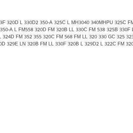
23F 320D L 330D2 350-A 325C L MH3040 340MHPU 325C F
 350-A L FM558 320D FM 320B LL 330C FM 538 325B 330F
 324D FM 352 355 320C FM 568 FM LL 320 330 GC 325 323
D 329E LN 320B FM LL 330F 320B L 329D2 L 322C FM 32