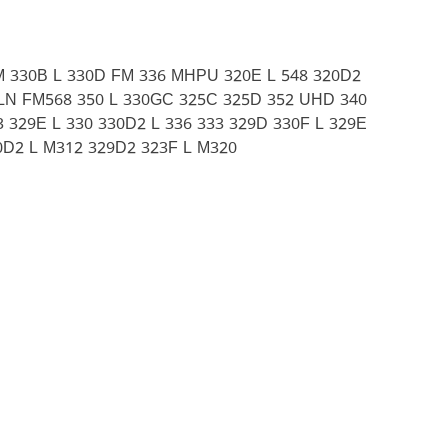
M 330B L 330D FM 336 MHPU 320E L 548 320D2
 LN FM568 350 L 330GC 325C 325D 352 UHD 340
 329E L 330 330D2 L 336 333 329D 330F L 329E
0D2 L M312 329D2 323F L M320