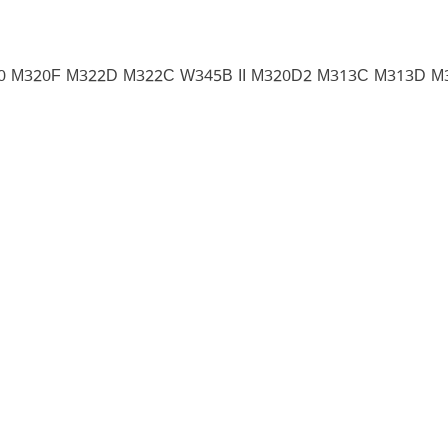
 M320F M322D M322C W345B II M320D2 M313C M313D M