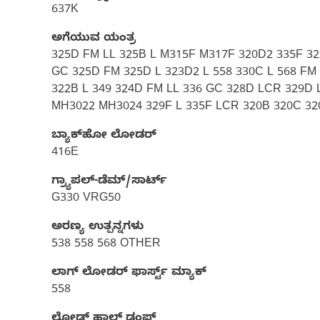
637K
ಅಗೆಯುವ ಯಂತ್ರ
325D FM LL 325B L M315F M317F 320D2 335F 3
GC 325D FM 325D L 323D2 L 558 330C L 568 FM
322B L 349 324D FM LL 336 GC 328D LCR 329D L
MH3022 MH3024 329F L 335F LCR 320B 320C 320
ಬ್ಯಾಕ್‌ಹೋ ಲೋಡರ್
416E
ಗ್ರ್ಯಾಪಲ್-ಡೆಮ್/ಸಾರ್ಟ್
G330 VRG50
ಅರಣ್ಯ ಉತ್ಪನ್ನಗಳು
538 558 568 OTHER
ಲಾಗ್ ಲೋಡರ್ ಫಾರ್ಸ್ಟ್ ಮ್ಯಾಕ್
558
ಲೋಡ್ ಹಾಲ್ ಡಂಪ್