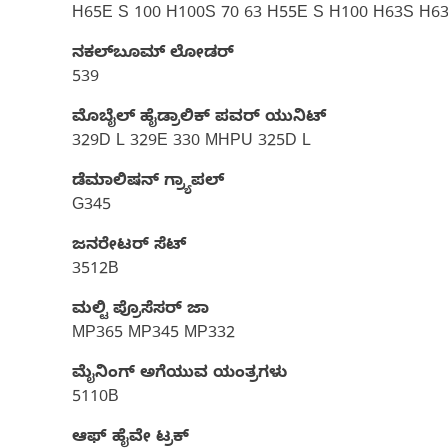
H65E S 100 H100S 70 63 H55E S H100 H63S H6
ನಕಲ್‌ಬೂಮ್‌ ಲೋಡರ್
539
ಮೊಬೈಲ್ ಹೈಡ್ರಾಲಿಕ್‌ ಪವರ್ ಯುನಿಟ್‌
329D L 329E 330 MHPU 325D L
ಡೆಮಾಲಿಷನ್ ಗ್ರ್ಯಾಪಲ್
G345
ಜನರೇಟರ್ ಸೆಟ್‌
3512B
ಮಲ್ಟಿ ಪ್ರೊಸೆಸರ್ ಜಾ
MP365 MP345 MP332
ಮೈನಿಂಗ್ ಅಗೆಯುವ ಯಂತ್ರಗಳು
5110B
ಆಫ್ ಹೈವೇ ಟ್ರಕ್​