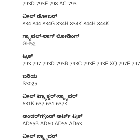
793D 793F 798 AC 793
ವೀಲ್ ಡೋಜರ್​
834 844 834G 834H 834K 844H 844K
ಗ್ರ್ಯಾಪಲ್-ಲಾಗ್ ಲೋಡಿಂಗ್
GH52
ಟ್ರಕ್
793 797 793D 793B 793C 793F 793F XQ 797F 7
ಬರಿಯ
S3025
ವೀಲ್ ಟ್ರ್ಯಾಕ್ಟರ್-ಸ್ಕ್ರ್ಯಾಪರ್
631K 637 631 637K
ಅಂಡರ್‌ಗ್ರೌಂಡ್‌ ಆರ್ಟ್‌ ಟ್ರಕ್
AD55B AD60 AD55 AD63
ವೀಲ್ ಸ್ಕ್ರ್ಯಾಪರ್