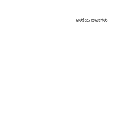
ಅಳತೆಯ ಘಟಕಗಳು