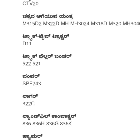
CTV20
ಚಕ್ರದ ಅಗೆಯುವ ಯಂತ್ರ
M315D2 M322D MH MH3024 M318D M320 MH3040
ಟ್ರ್ಯಾಕ್-ಟೈಪ್ ಟ್ರಾಕ್ಟರ್
D11
ಟ್ರ್ಯಾಕ್ ಫೆಲ್ಲರ್ ಬಂಚರ್
522 521
ಪಂಪರ್‌
SPF743
ಲಾಗರ್
322C
ಲ್ಯಾಂಡ್‌ಫಿಲ್‌ ಕಾಂಪಾಕ್ಟರ್
836 836H 836G 836K
ಹ್ಯಾಮರ್