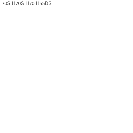
3 70S H70S H70 H55DS