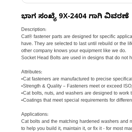
ಭಾಗ ಸಂಖ್ಯೆ
9X-2404
ಗಾಗಿ ವಿವರಣೆ
Description:
Cat® fastener parts are designed for specific applic
have. They are selected to last until rebuild or the
other company knows your equipment like we do.
Socket Head Bolts are used in designs that do not h
Attributes:
•Cat fasteners are manufactured to precise specificatio
•Strength & Quality – Fasteners meet or exceed I
•Cat bolts, nuts, and washers are designed to work
•Coatings that meet special requirements for differe
Applications:
Cat bolts and the matching hardened washers and n
to help you build it, maintain it, or fix it - for mos