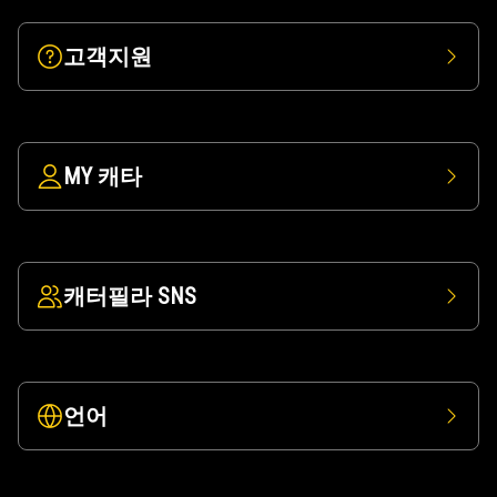
고객지원
MY 캐타
캐터필라 SNS
언어