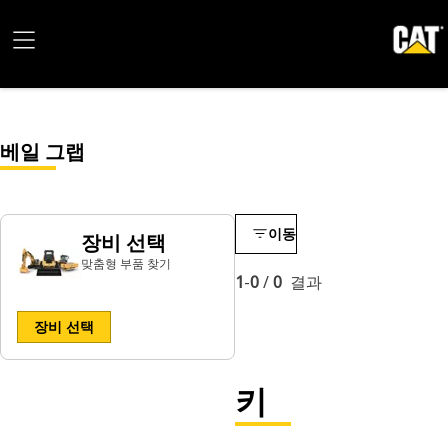
베일 그랩
이동
장비 선택
맞춤형 부품 찾기
1
-
0
/
0
결과
장비 선택
키