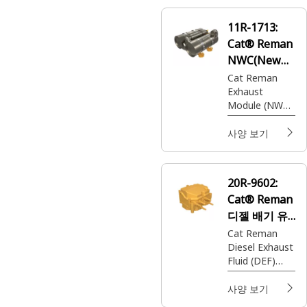
11R-1713:
Cat® Reman
NWC(New
With Core)
Cat Reman
Exhaust
배기 모듈
Module (NWC)
(CEM) (Euro 5
Emissions)
사양 보기
(735 ATK)
20R-9602:
Cat® Reman
디젤 배기 유
체(DEF) 펌프
Cat Reman
Diesel Exhaust
Fluid (DEF)
Pump (12 Volt)
(EVO ROP)
사양 보기