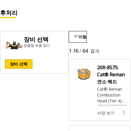
후처리
이동
장비 선택
맞춤형 부품 찾기
1
-
16
/
64
결과
장비 선택
20R-8575:
Cat® Reman
연소 헤드
Cat® Reman
Combustion
Head (Tier 4)
(24 Volt) (2
Stage)
사양 보기