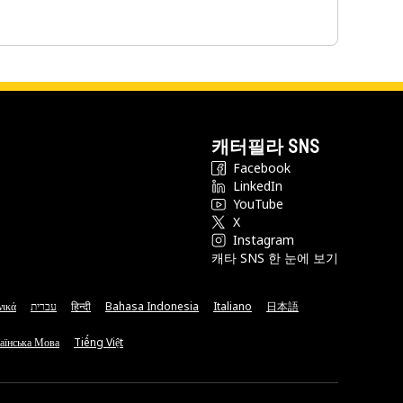
캐터필라 SNS
Facebook
LinkedIn
YouTube
X
Instagram
캐타 SNS 한 눈에 보기
νικά
עברית
हिन्दी
Bahasa Indonesia
Italiano
日本語
аїнська Мова
Tiếng Việt