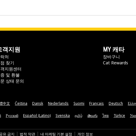
고객지원
MY 캐타
연락처
장바구니
점 찾기
Cat Rewards
고객지원센터
증 및 환불
문 상태 문의
體中文
Čeština
Dansk
Nederlands
Suomi
Français
Deutsch
Ελλη
ă
Русский
Español (Latino)
Svenska
தமிழ்
తెలుగు
ไทย
Türkçe
Укр
 공유 금지
법적 약관
내 마케팅 기본 설정
개인 정보