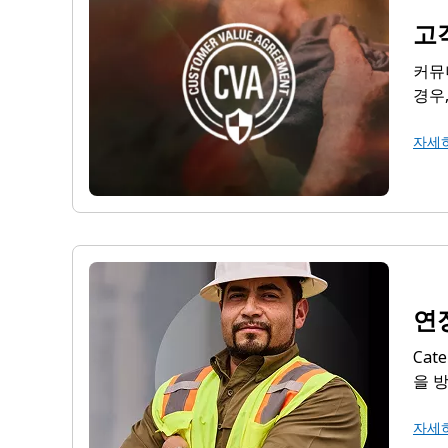
고
커뮤
경우
자세
연
Cat
을 
자세