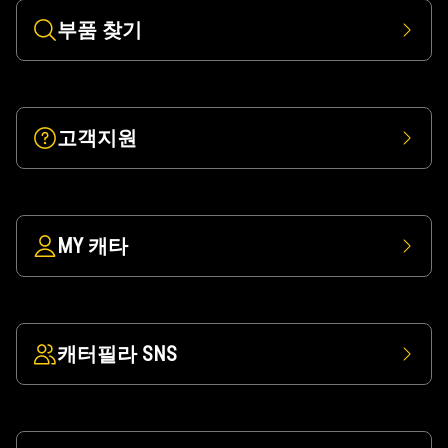
부품 찾기
고객지원
MY 캐타
캐터필라 SNS