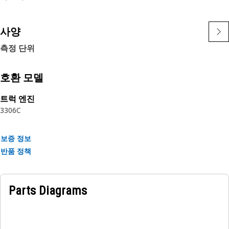
합니다.
• 다재다능한 피팅 및 좁은 공간에 적응합니다.
• 내구성 있고 신뢰할 수 있는 유체 이송을 위해 설계되었습니다.
사양
• 90° 각도로 연결합니다.
측정 단위
• 효율적인 유체 취급에 필수적입니다.
작업:
호환 모델
재사용 가능한 커플링은 제한된 공간에서 각진 연결을 제공하여
트럭 엔진
유체 시스템의 무결성을 유지하는 데 사용됩니다.
3306C
보증 정보
반품 정책
Parts Diagrams