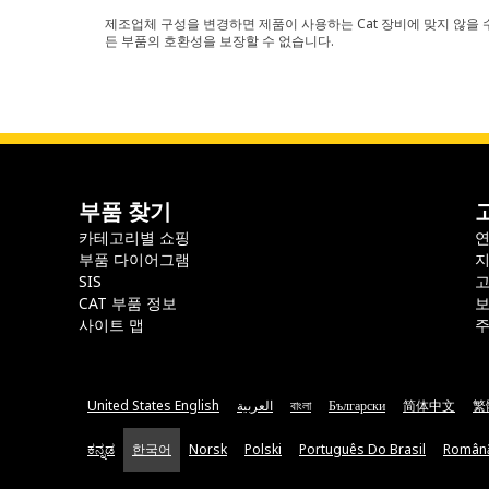
제조업체 구성을 변경하면 제품이 사용하는 Cat 장비에 맞지 않을 수
든 부품의 호환성을 보장할 수 없습니다.
부품 찾기
카테고리별 쇼핑
부품 다이어그램
지
SIS
CAT 부품 정보
보
사이트 맵
주
United States English
العربية
বাংলা
Български
简体中文
繁
ಕನ್ನಡ
한국어
Norsk
Polski
Português Do Brasil
Român