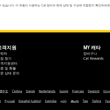
 있습니다. 이 부품이 사용하는 Cat 장비의 현재 상태 및 구성에 적합한지 확인하려면
고객지원
MY 캐타
연락처
장바구니
점 찾기
Cat Rewards
고객지원센터
증 및 환불
문 상태 문의
體中文
Čeština
Dansk
Nederlands
Suomi
Français
Deutsch
Ελλη
ă
Русский
Español (Latino)
Svenska
தமிழ்
తెలుగు
ไทย
Türkçe
Укр