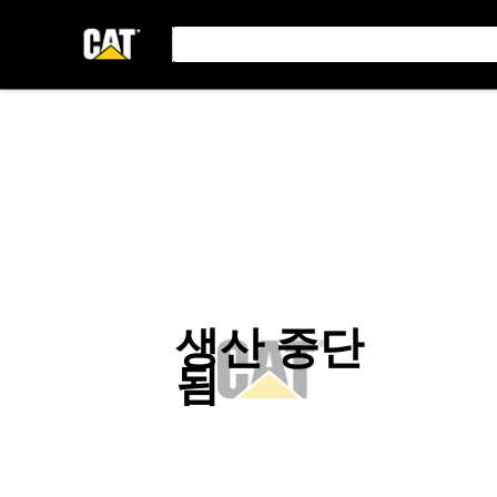
생산 중단
됨