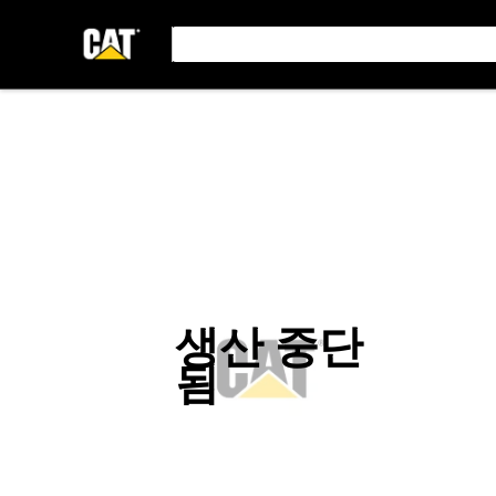
생산 중단
됨