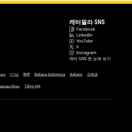
캐터필라 SNS
Facebook
LinkedIn
YouTube
X
Instagram
캐타 SNS 한 눈에 보기
νικά
עברית
हिन्दी
Bahasa Indonesia
Italiano
日本語
аїнська Мова
Tiếng Việt