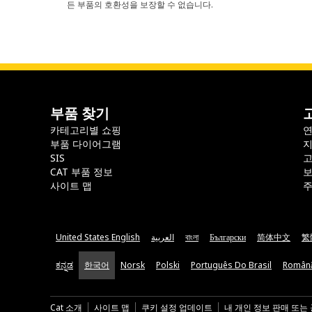
든 부품의 호환성을 보장할 수 없습니다.
부품 찾기
카테고리별 쇼핑
부품 다이어그램
지
SIS
CAT 부품 정보
보
사이트 맵
주
United States English
العربية
বাংলা
Български
简体中文
繁
ಕನ್ನಡ
한국어
Norsk
Polski
Português Do Brasil
Român
Cat 소개
사이트 맵
쿠키 설정 업데이트
내 개인 정보 판매 또는