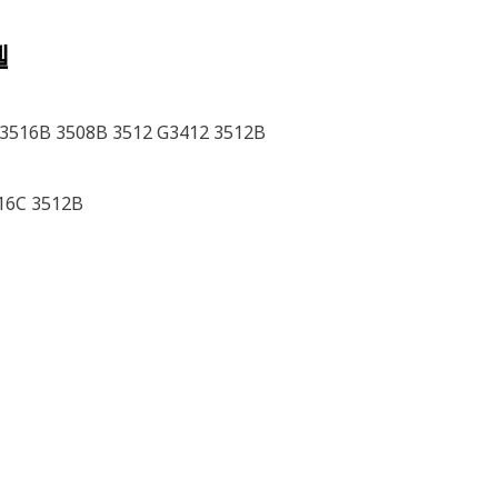
델
 3516B 3508B 3512 G3412 3512B
16C 3512B