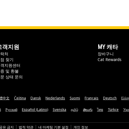
고객지원
MY 캐타
연락처
장바구니
점 찾기
Cat Rewards
고객지원센터
증 및 환불
문 상태 문의
體中文
Čeština
Dansk
Nederlands
Suomi
Français
Deutsch
Ελλη
ă
Русский
Español (Latino)
Svenska
தமிழ்
తెలుగు
ไทย
Türkçe
Укр
 공유 금지
법적 약관
내 마케팅 기본 설정
개인 정보