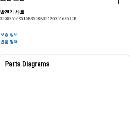
적용 분야:
• 고진동 작업
발전기 세트
• 다양한 Cat 장비에 부착
3508
3516
3516B
3508B
3512
G3516
3512B
• 진단 드라이버로 작동되지 않음
보증 정보
반품 정책
Parts Diagrams