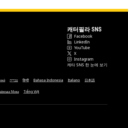
캐터필라 SNS
Facebook
LinkedIn
YouTube
X
Instagram
캐타 SNS 한 눈에 보기
νικά
עברית
हिन्दी
Bahasa Indonesia
Italiano
日本語
аїнська Мова
Tiếng Việt