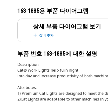
163-1885
용 부품 다이어그램
상세 부품 다이어그램 보기
장비 추가
부품 번호
163-1885
에 대한 설명
Description:
Cat® Work Lights help turn night
into day and increase productivity of both machin
Attributes:
1) Premium Cat Lights are designed to meet the d
2)Cat Lights are adaptable to other machines in yo