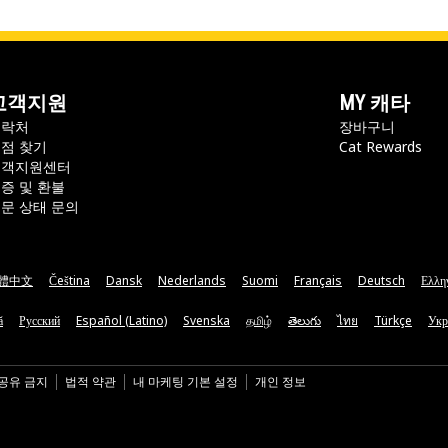
고객지원
MY 캐타
연락처
장바구니
점 찾기
Cat Rewards
고객지원센터
증 및 환불
문 상태 문의
體中文
Čeština
Dansk
Nederlands
Suomi
Français
Deutsch
Ελλη
ă
Русский
Español (Latino)
Svenska
தமிழ்
తెలుగు
ไทย
Türkçe
Укр
 공유 금지
법적 약관
내 마케팅 기본 설정
개인 정보