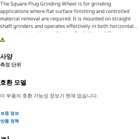
The Square Plug Grinding Wheel is for grinding
applications where flat surface finishing and controlled
material removal are required. It is mounted on straight
shaft grinders and operates effectively in both horizontal
and vertical positions, allowing flexibility in different
working orientations. The square plug shape provides
stable contact with flat surfaces, enabling uniform grinding
and consistent results during operation. As the wheel
사양
rotates, it removes excess material, smooths uneven areas,
측정 단위
and refines surface texture through abrasive action.
호환 모델
Attributes:
• Select these for welding shop tasks such as grinding and
이 부품의 호환 가능성 정보가 현재 없습니다.
smoothing fillets and corners, along with blending
contours.
보증 정보
• Suitable for internal grinding and working in confined
반품 정책
areas.
• Use on horizontal shaft and vertical shaft grinders.
• Helps maintain consistent pressure during grinding