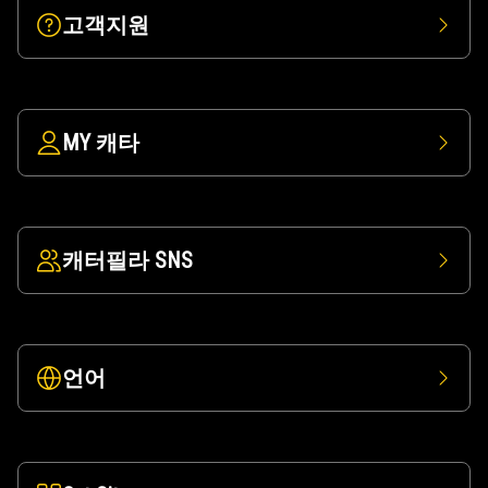
고객지원
MY 캐타
캐터필라 SNS
언어