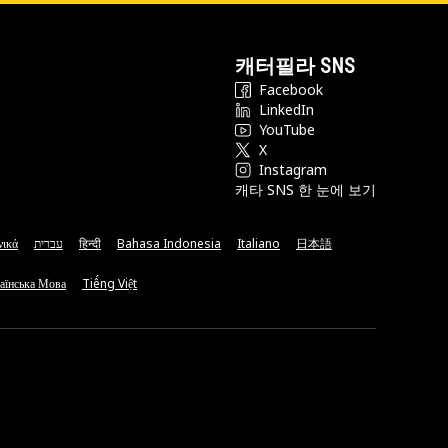
캐터필라 SNS
Facebook
LinkedIn
YouTube
X
Instagram
캐타 SNS 한 눈에 보기
νικά
עברית
हिन्दी
Bahasa Indonesia
Italiano
日本語
аїнська Мова
Tiếng Việt