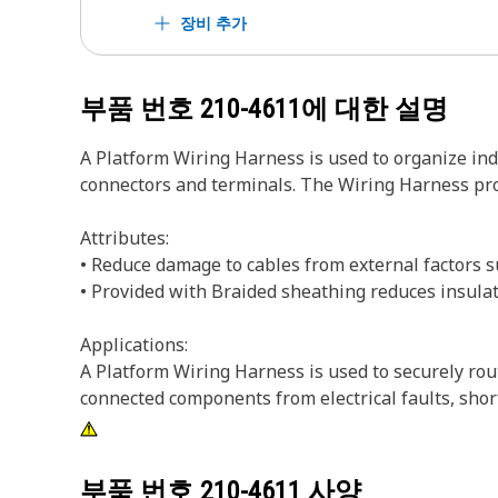
장비 추가
부품 번호
210-4611
에 대한 설명
A Platform Wiring Harness is used to organize indiv
connectors and terminals. The Wiring Harness pro
Attributes:
• Reduce damage to cables from external factors s
• Provided with Braided sheathing reduces insula
Applications:
A Platform Wiring Harness is used to securely rou
connected components from electrical faults, short
부품 번호
210-4611
사양