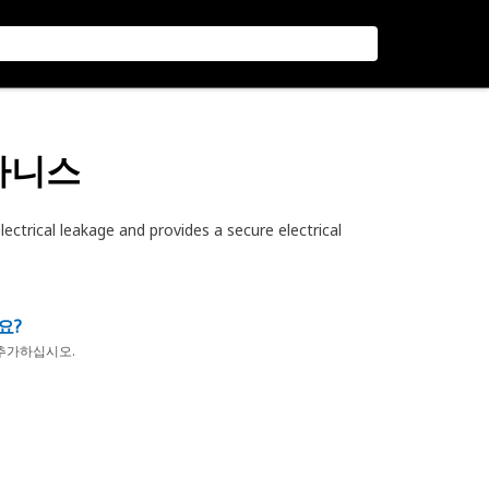
 하니스
ectrical leakage and provides a secure electrical
요?
추가하십시오.