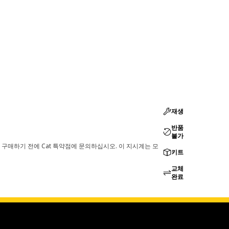
재생
반품
불가
 구매하기 전에 Cat 특약점에 문의하십시오. 이 지시계는 모
키트
교체
완료