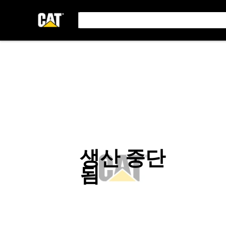
생산 중단
됨