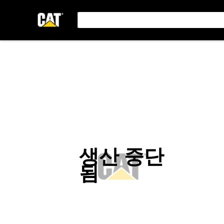
생산 중단
됨