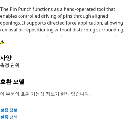
The Pin Punch functions as a hand-operated tool that
enables controlled driving of pins through aligned
openings. It supports directed force application, allowing
removal or repositioning without disturbing surrounding
parts. The structure allows direct contact with pin surfaces,
supporting steady movement during operation. It
contributes to maintaining alignment while enabling
smooth extraction or insertion. It supports consistent
사양
handling, allowing effective performance across repeated
측정 단위
tasks involving fitted pins and aligned sections.
호환 모델
Attributes:
• Enables controlled driving of pins through openings.
이 부품의 호환 가능성 정보가 현재 없습니다.
• Assists in the removal of fitted pins.
• Supports smooth extraction and insertion processes.
보증 정보
• Heat treated for uniform hardness.
반품 정책
Applications: