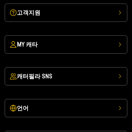
고객지원
MY 캐타
캐터필라 SNS
언어