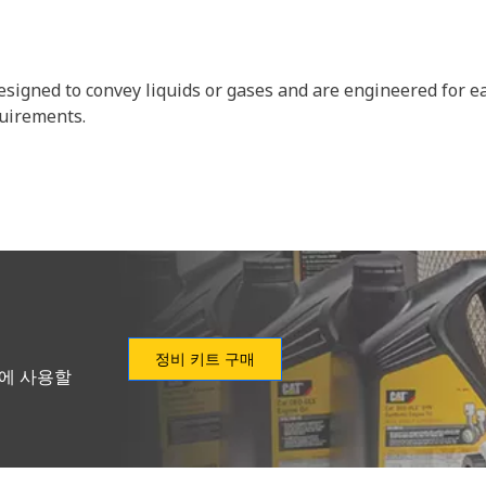
 designed to convey liquids or gases and are engineered for e
quirements.
정비 키트 구매
형에 사용할