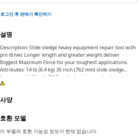
로그인 후 판매가 확인하기
설명
Description: Slide sledge heavy equipment repair tool with
pin driver. Longer length and greater weight deliver
Biggest Maximum Force for your toughest applications.
Attributes: 14 lb (6.4 kg) 30 inch (762 mm) slide sledge
hammer with 2 inch (50.8 mm) pin driver and nylon storage
bag. Application: Dealer Tool Consult your owners manual
or contact your local Cat Dealer for more information.
사양
호환 모델
이 부품의 호환 가능성 정보가 현재 없습니다.