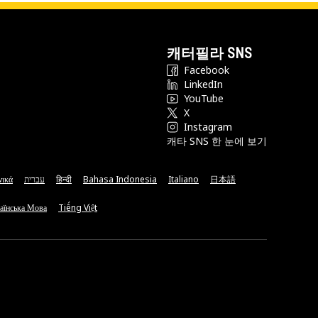
캐터필라 SNS
Facebook
LinkedIn
YouTube
X
Instagram
캐타 SNS 한 눈에 보기
νικά
עברית
हिन्दी
Bahasa Indonesia
Italiano
日本語
аїнська Мова
Tiếng Việt