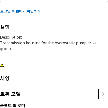
로그인 후 판매가 확인하기
설명
Description:
Transmission housing for the hydrostatic pump drive
group.
Attributes:
Transmission housing for heavy duty use
Application:
사양
Consult your owner's manual or contact your local Cat
Dealer for more information.
호환 모델
콤팩트 휠 로더