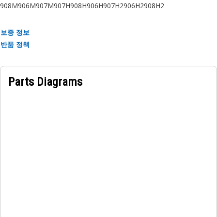
908M
906M
907M
907H
908H
906H
907H2
906H2
908H2
보증 정보
반품 정책
Parts Diagrams