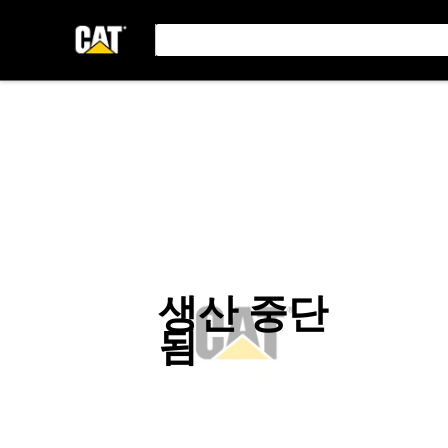
생산 중단
됨