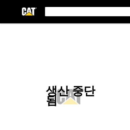
생산 중단
됨