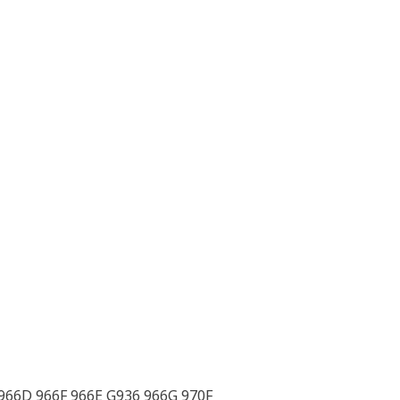
 966D 966F 966E G936 966G 970F