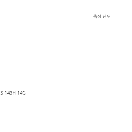
측정 단위
ES 143H 14G