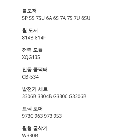
불도저
5P 5S 7SU 6A 6S 7A 7S 7U 6SU
휠 도저
814B 814F
전력 모듈
XQG135
진동 콤팩터
CB-534
발전기 세트
3306B 3304B G3306 G3306B
트랙 로더
973C 963 973 953
휠형 굴삭기
W330B