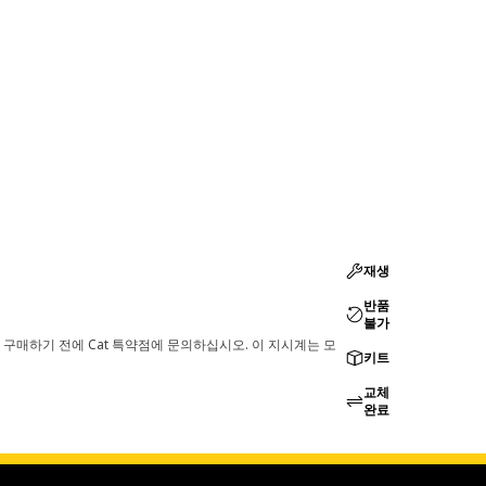
재생
반품
불가
 구매하기 전에 Cat 특약점에 문의하십시오. 이 지시계는 모
키트
교체
완료