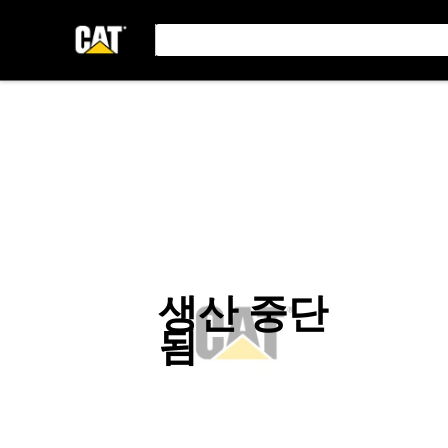
생산 중단
됨