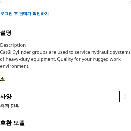
로그인 후 판매가 확인하기
설명
Description:
Cat® Cylinder groups are used to service hydraulic systems
of heavy-duty equipment. Quality for your rugged work
environment
Application:
Used to actuate heavy-duty implements in hydraulic
systems. Consult your owner's manual or contact your local
사양
Cat Dealer for more information.
측정 단위
호환 모델