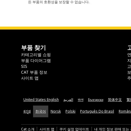
든 부품의 호환성을 보장할 수 없습니다.
부품 찾기
카테고리별 쇼핑
부품 다이어그램
지
SIS
CAT 부품 정보
보
사이트 맵
주
United States English
العربية
বাংলা
Български
简体中文
繁
ಕನ್ನಡ
한국어
Norsk
Polski
Português Do Brasil
Român
Cat 소개
사이트 맵
쿠키 설정 업데이트
내 개인 정보 판매 또는