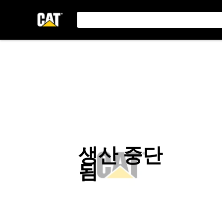
생산 중단
됨