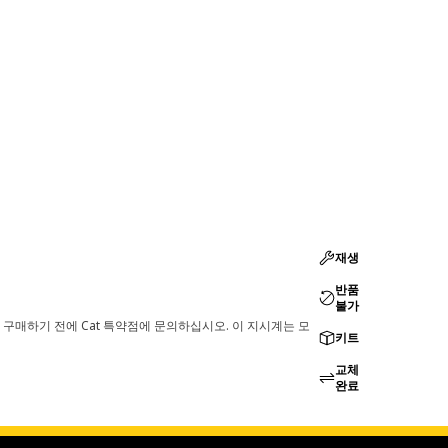
재생
반품
불가
 구매하기 전에 Cat 특약점에 문의하십시오. 이 지시계는 모
키트
교체
완료