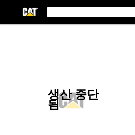
생산 중단
됨