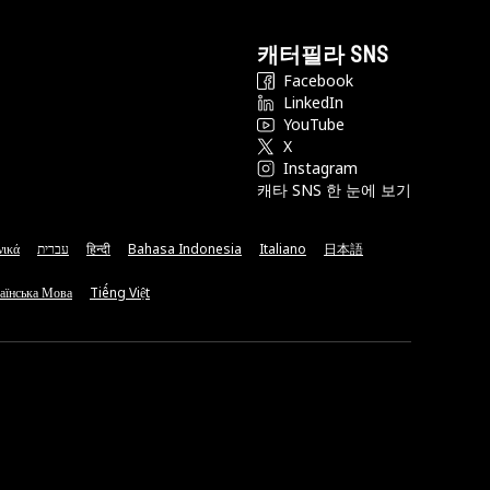
캐터필라 SNS
Facebook
LinkedIn
YouTube
X
Instagram
캐타 SNS 한 눈에 보기
νικά
עברית
हिन्दी
Bahasa Indonesia
Italiano
日本語
аїнська Мова
Tiếng Việt