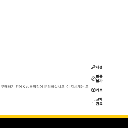
재생
반품
불가
 구매하기 전에 Cat 특약점에 문의하십시오. 이 지시계는 모
키트
교체
완료