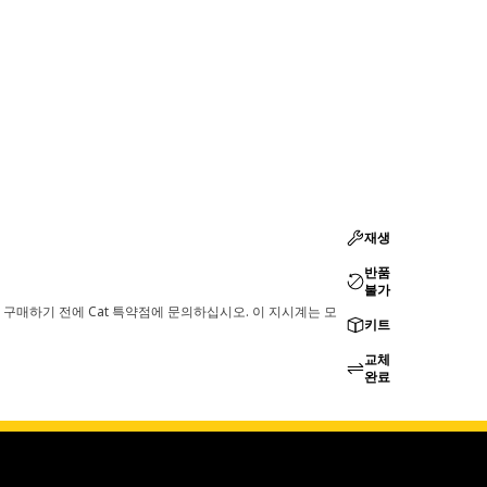
재생
반품
불가
 구매하기 전에 Cat 특약점에 문의하십시오. 이 지시계는 모
키트
교체
완료