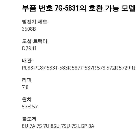
부품 번호
7G-5831
의 호환 가능 모델
발전기 세트
3508B
도섭 트랙터
D7R II
배관
PL83 PL87 583T 583R 587T 587R 578 572R 572R II
리퍼
7 8
윈치
57H 57
불도저
8U 7A 7S 7U 8SU 7SU 7S LGP 8A